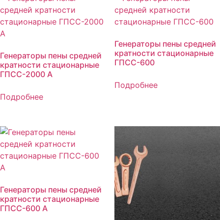
Генераторы пены средней
кратности стационарные
Генераторы пены средней
ГПСС-600
кратности стационарные
ГПСС-2000 А
Подробнее
Подробнее
Генераторы пены средней
кратности стационарные
ГПСС-600 А