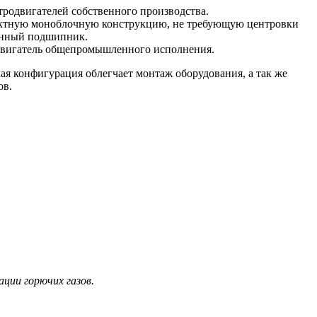
тродвигателей собственного производства.
мпактную моноблочную конструкцию, не требующую центровки
ленный подшипник.
одвигатель общепромышленного исполнения.
я конфигурация облегчает монтаж оборудования, а так же
ов.
ции горючих газов.