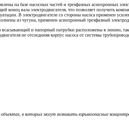
влены на базе насосных частей и трехфазных асинхронных элек
щий конец вала электродвигателя, что позволяет получить ко
плуатации. В электродвигателе со стороны насоса применен уси
ыполнены из чугуна, применен асинхронный трехфазный электр
то всасывающий и напорный патрубки расположены в линию, така
одвигателя не отсоединяя корпус насоса от системы трубопровод
 объектах, в которых могут возникать взрывоопасные концентра