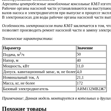
Агрегаты центробежные моноблочные консольные КМЛ
изгото
Рабочие органы насосной части устанавливаются на выступаю
валов насоса и электродвигателя при выпуске и процессе экс
В электронасосах для воды рабочие органы насосной части в
Особенность электронасосов типа КМЛ
заключается в том, ч
позволяет производить ремонт насосной части и замену электр
Технические характеристики:
Параметр
Значение
3
50
Подача, м
/ч
Напор, м
40
Мощность, кВт
11,0
Допуск. кавитационный запас, м, не более
4,0
Номинальный ток, А
21,1
Масса, кг, не более
172
Базовый электродвигатель
АИМ132МВ2Ж7
Примечание: Данная модель монтируется в котельных и других
Похожие товары