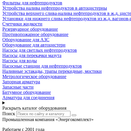
Фильтры для нефтепродуктов
Устройства налива нефтепродуктов в автоцистерны
Устройства верхнего слива-налива нефтепродуктов в ж.д. цист
Установки для нижнего слива нефтепродуктов из ж.д. вагонов-
Счетчики жидкости
Резервуарное оборудование
Противопожарное оборудование
Оборудование для АЗС
Оборудование для автоцистерн
Насосы для светлых нефтепродуктов
Насосы для перекачки мазута
Насосы для воды
Насосные станции для нефтепродуктов
Наливные эстакады, трапы перекидные, мостики
Метрологическое оборудование
Запорная арматура
Запасные части
Битумное оборудование
Арматура для соединения
Раскрыть каталог оборудования
Поиск
Промышленная компания «Энергокомплект»
Работаем с 2001 года