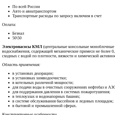
По всей России
Авто и авиатранспортом
Транспортные расходы по запросу включим в счет
Оплата:
Безнал
50\50
Электронасосы КМЛ
(центральные консольные моноблочные л
водоснабжения, содержащей механические примеси не более 0,1
сходных с водой по плотности, вязкости и химической активно
Область применения:
в установах деаэрации;
в установках химводоочистки;
в котельных различной мощности;
для подачи воды в очистных сооружениях нефтебаз и АЗ
для поддержания давления в системах пожаротушения;
в теплоузлах и водонапорных башнях;
в системе обслуживания бассейнов и ледовых площадок;
в бытовой и промышленной сферах.
Конструктивные особенности