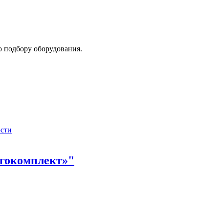
о подбору оборудования.
сти
гокомплект»"