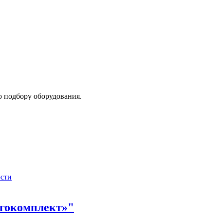
о подбору оборудования.
сти
гокомплект»"