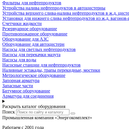
Фильтры для нефтепродуктов
Устройства налива нефтепродуктов в автоцистерны
Устройства верхнего слива-налива нефтепродуктов в ж.д. цист
Установки для нижнего слива нефтепродуктов из ж.д. вагонов-
Счетчики жидкости
Резервуарное оборудование
Противопожарное оборудование
Оборудование для АЗС
Оборудование для автоцистерн
Насосы для светлых нефтепродуктов
Насосы для перекачки мазута
Насосы для воды
Насосные станции для нефтепродуктов
Наливные эстакады, трапы перекидные, мостики
Метрологическое оборудование
Запорная арматура
Запасные части
Битумное оборудование
Арматура для соединения
Раскрыть каталог оборудования
Поиск
Промышленная компания «Энергокомплект»
Работаем с 2001 года