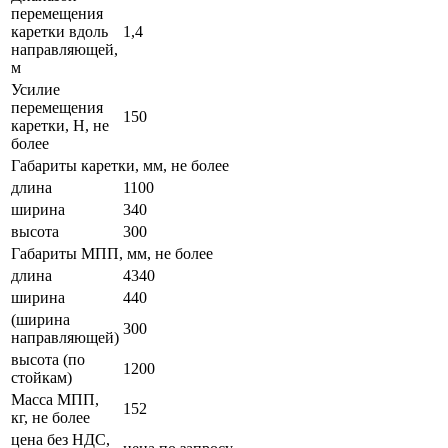
перемещения
каретки вдоль
1,4
направляющей,
м
Усилие
перемещения
150
каретки, Н, не
более
Габариты каретки, мм, не более
длина
1100
ширина
340
высота
300
Габариты МПП, мм, не более
длина
4340
ширина
440
(ширина
300
направляющей)
высота (по
1200
стойкам)
Масса МПП,
152
кг, не более
цена без НДС,