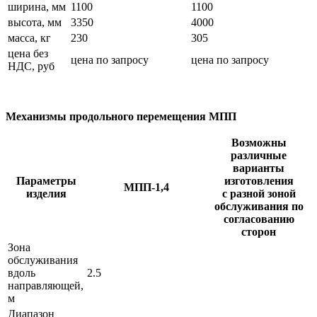
ширина, мм
1100
1100
высота, мм
3350
4000
масса, кг
230
305
цена без
цена по запросу
цена по запросу
НДС, руб
Механизмы продольного перемещения МПП
Возможны
различные
варианты
Параметры
изготовления
МПП-1,4
изделия
с разной зоной
обслуживания по
согласованию
сторон
Зона
обслуживания
вдоль
2.5
направляющей,
м
Диапазон