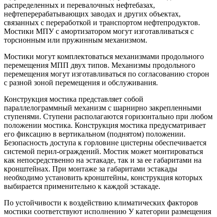
распределенных и перевалочных нефтебазах,
нефтеперерабатывающих заводах и других объектах,
связанных с переработкой и транспортом нефтепродуктов.
Мостики МПУ с амортизатором могут изготавливаться с
торсионным или пружинным механизмом.
Мостики могут комплектоваться механизмами продольного
перемещения МПП двух типов. Механизмы продольного
перемещения могут изготавливаться по согласованию сторон
с разной зоной перемещения и обслуживания.
Конструкция мостика представляет собой
параллелограммный механизм с шарнирно закрепленными
ступенями. Ступени располагаются горизонтально при любом
положении мостика. Конструкция мостика предусматривает
его фиксацию в вертикальном (поднятом) положении.
Безопасность доступа к горловине цистерны обеспечивается
системой перил-ограждений. Мостик может монтироваться
как непосредственно на эстакаде, так и за ее габаритами на
кронштейнах. При монтаже за габаритами эстакады
необходимо установить кронштейны, конструкция которых
выбирается применительно к каждой эстакаде.
По устойчивости к воздействию климатических факторов
мостики соответствуют исполнению У категории размещения