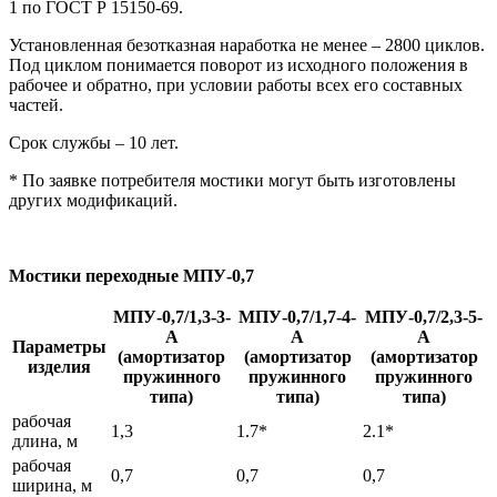
1 по ГОСТ Р 15150-69.
Установленная безотказная наработка не менее – 2800 циклов.
Под циклом понимается поворот из исходного положения в
рабочее и обратно, при условии работы всех его составных
частей.
Срок службы – 10 лет.
* По заявке потребителя мостики могут быть изготовлены
других модификаций.
Мостики переходные МПУ-0,7
МПУ-0,7/1,3-3-
МПУ-0,7/1,7-4-
МПУ-0,7/2,3-5-
А
А
А
Параметры
(амортизатор
(амортизатор
(амортизатор
изделия
пружинного
пружинного
пружинного
типа)
типа)
типа)
рабочая
1,3
1.7*
2.1*
длина, м
рабочая
0,7
0,7
0,7
ширина, м