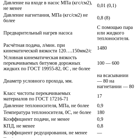
Давление на входе в насос МПа (кгс/см2),
0,01 (0,1)
не менее
Давление нагнетания, МПа (кгс/см2) не
0,8 (8)
более
С помощью пара
Предварительный нагрев насоса
или жидкого
теплоносителя.
Расчётная подача, л/мин. при
1480
кинематической вязкости 120….150мм2/с
Условная кинематическая вязкость
перекачиваемых битумов дорожных
100 — 600
жидких по ГОСТ 19955-82, 0С , не более
на всасывании
Диаметр условного прохода, мм.
— 80 на
нагнетании — 80
Класс чистоты перекачиваемых
17
материалов по ГОСТ 17216-71
Давление теплоносителя, МПа, не более
0,9
Температура теплоносителя, 0С, не более
180
Коэффициент подачи, не менее
0,9
КПД, не менее
0,8
Коэффициент редуцирования, не менее
—