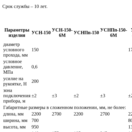
Срок службы – 10 лет.
Параметры
УСН-150-
УСНПп-150-
УСН-150
УСНПп-150
изделия
6М
6М
диаметр
условного
150
1
прохода, мм
условное
давление,
0,6
МПа
усилие на
200
рукоятке, Н
зона
подключения
±2
±3
±2
±3
±
прибора, м
Габаритные размеры в сложенном положении, мм, не более:
длина, мм
2200
2700
2200
2700
2
ширина, мм
700
8
высота, мм
950
1