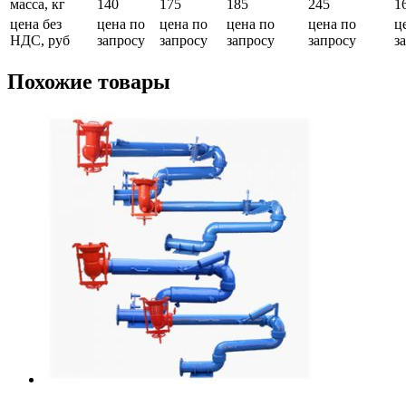
масса, кг
140
175
185
245
1
цена без
цена по
цена по
цена по
цена по
ц
НДС, руб
запросу
запросу
запросу
запросу
з
Похожие товары